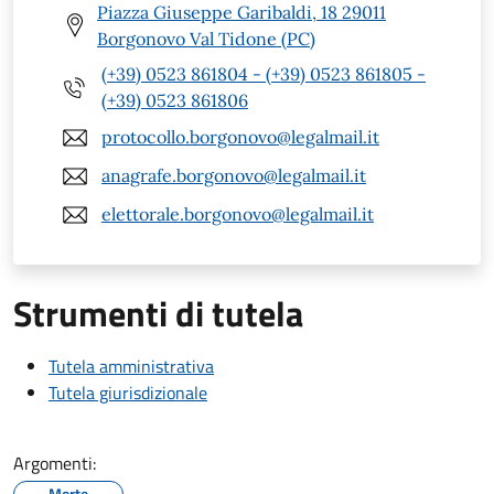
Piazza Giuseppe Garibaldi, 18 29011
Borgonovo Val Tidone (PC)
(+39) 0523 861804 - (+39) 0523 861805 -
(+39) 0523 861806
protocollo.borgonovo@legalmail.it
anagrafe.borgonovo@legalmail.it
elettorale.borgonovo@legalmail.it
Strumenti di tutela
Tutela amministrativa
Tutela giurisdizionale
Argomenti:
Morte