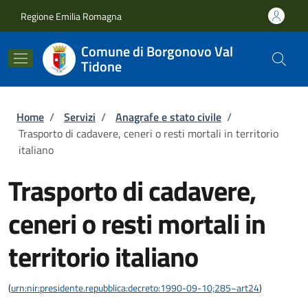
Salta al contenuto principale
Skip to footer content
Regione Emilia Romagna
Comune di Borgonovo Val
Tidone
Briciole di pane
Home
/
Servizi
/
Anagrafe e stato civile
/
Trasporto di cadavere, ceneri o resti mortali in territorio
italiano
Trasporto di cadavere,
ceneri o resti mortali in
territorio italiano
(
urn:nir:presidente.repubblica:decreto:1990-09-10;285~art24
)