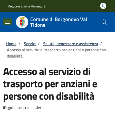
Salta al contenuto principale
Skip to footer content
Regione Emilia Romagna
Comune di Borgonovo Val
Tidone
Briciole di pane
Home
/
Servizi
/
Salute, benessere e assistenza
/
Accesso al servizio di trasporto per anziani e persone con
disabilità
Accesso al servizio di
trasporto per anziani e
persone con disabilità
(Regolamento comunale)