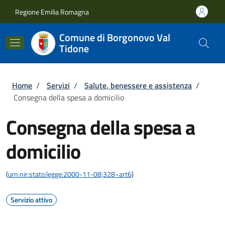
Salta al contenuto principale
Skip to footer content
Regione Emilia Romagna
Comune di Borgonovo Val
Tidone
Briciole di pane
Home
/
Servizi
/
Salute, benessere e assistenza
/
Consegna della spesa a domicilio
Consegna della spesa a
domicilio
(
urn:nir:stato:legge:2000-11-08;328~art6
)
Servizio attivo