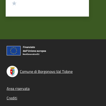
Valuta 1 stelle su 5
Comune di Borgonovo Val Tidone
Footer menu
Area riservata
Crediti