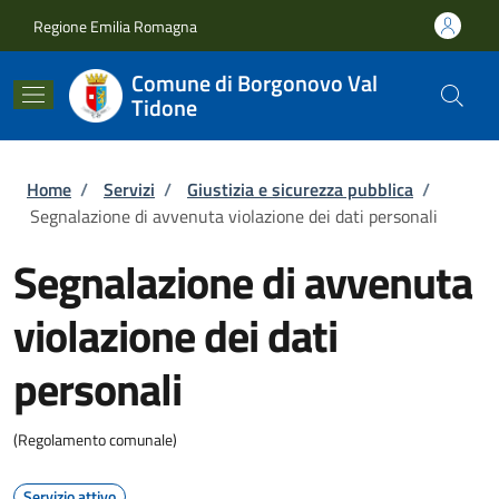
Salta al contenuto principale
Skip to footer content
Regione Emilia Romagna
Comune di Borgonovo Val
Tidone
Briciole di pane
Home
/
Servizi
/
Giustizia e sicurezza pubblica
/
Segnalazione di avvenuta violazione dei dati personali
Segnalazione di avvenuta
violazione dei dati
personali
(Regolamento comunale)
Servizio attivo