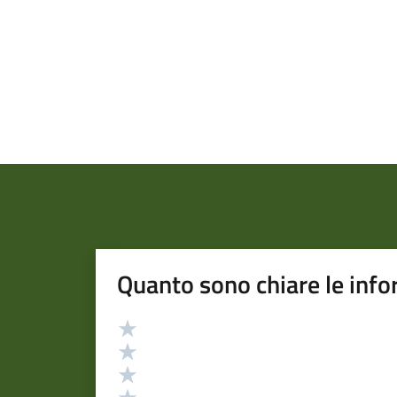
Quanto sono chiare le info
Valutazione
Valuta 5 stelle su 5
Valuta 4 stelle su 5
Valuta 3 stelle su 5
Valuta 2 stelle su 5