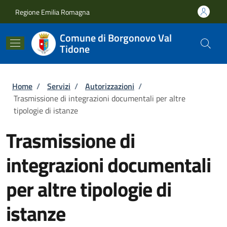
Salta al contenuto principale
Skip to footer content
Regione Emilia Romagna
Comune di Borgonovo Val
Tidone
Briciole di pane
Home
/
Servizi
/
Autorizzazioni
/
Trasmissione di integrazioni documentali per altre
tipologie di istanze
Trasmissione di
integrazioni documentali
per altre tipologie di
istanze