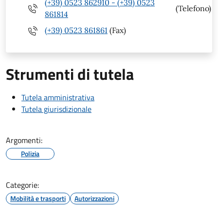
(+39) 0523 862910 - (+39) 0523
(Telefono)
861814
(+39) 0523 861861
(Fax)
Strumenti di tutela
Tutela amministrativa
Tutela giurisdizionale
Argomenti:
Polizia
Categorie:
Mobilità e trasporti
Autorizzazioni