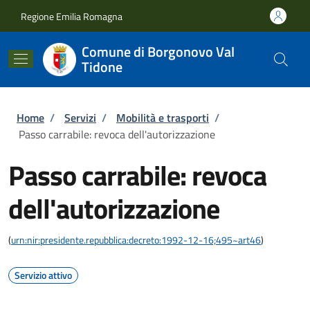
Salta al contenuto principale
Skip to footer content
Regione Emilia Romagna
Comune di Borgonovo Val
Tidone
Briciole di pane
Home
/
Servizi
/
Mobilità e trasporti
/
Passo carrabile: revoca dell'autorizzazione
Passo carrabile: revoca
dell'autorizzazione
(
urn:nir:presidente.repubblica:decreto:1992-12-16;495~art46
)
Servizio attivo