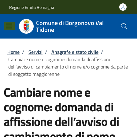
Salta al contenuto principale
Skip to footer content
Regione Emilia Romagna
Comune di Borgonovo Val
Tidone
Briciole di pane
Home
/
Servizi
/
Anagrafe e stato civile
/
Cambiare nome e cognome: domanda di affissione
dell’avviso di cambiamento di nome e/o cognome da parte
di soggetto maggiorenne
Cambiare nome e
cognome: domanda di
affissione dell’avviso di
cambiamento di nome