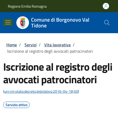
Salta al contenuto principale
Skip to footer content
Regione Emilia Romagna
Comune di Borgonovo Val
Tidone
Briciole di pane
Home
/
Servizi
/
Vita lavorativa
/
Iscrizione al registro degli avvocati patrocinatori
Iscrizione al registro degli
avvocati patrocinatori
(
urn:nir:stato:decreto.legislativo:2016-04-18;50
)
Servizio attivo