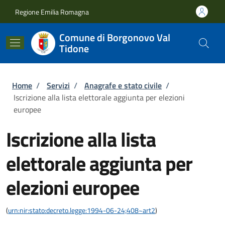
Salta al contenuto principale
Skip to footer content
Regione Emilia Romagna
Comune di Borgonovo Val
Tidone
Briciole di pane
Home
/
Servizi
/
Anagrafe e stato civile
/
Iscrizione alla lista elettorale aggiunta per elezioni
europee
Iscrizione alla lista
elettorale aggiunta per
elezioni europee
(
urn:nir:stato:decreto.legge:1994-06-24;408~art2
)