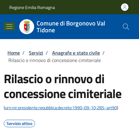
Salta al contenuto principale
Skip to footer content
Regione Emilia Romagna
Comune di Borgonovo Val
Tidone
Briciole di pane
Home
/
Servizi
/
Anagrafe e stato civile
/
Rilascio o rinnovo di concessione cimiteriale
Rilascio o rinnovo di
concessione cimiteriale
(
urn:nir:presidente.repubblica:decreto:1990-09-10;285~art90
)
Servizio attivo