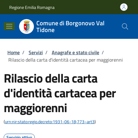
Salta al contenuto principale
Skip to footer content
Regione Emilia Romagna
Comune di Borgonovo Val
Tidone
Briciole di pane
Home
/
Servizi
/
Anagrafe e stato civile
/
Rilascio della carta d'identità cartacea per maggiorenni
Rilascio della carta
d'identità cartacea per
maggiorenni
(
urn:nir:stato:regio.decreto:1931-06-18;773~art3
)
Servizio attivo