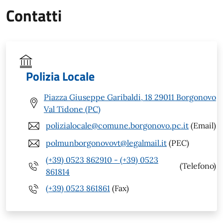
Contatti
Polizia Locale
Piazza Giuseppe Garibaldi, 18 29011 Borgonovo
Val Tidone (PC)
polizialocale@comune.borgonovo.pc.it
(Email)
polmunborgonovovt@legalmail.it
(PEC)
(+39) 0523 862910 - (+39) 0523
(Telefono)
861814
(+39) 0523 861861
(Fax)