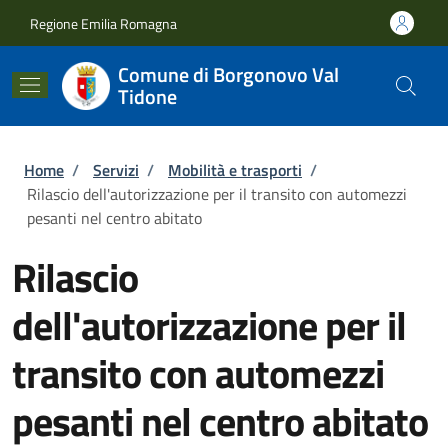
Salta al contenuto principale
Skip to footer content
Regione Emilia Romagna
Comune di Borgonovo Val
Tidone
Briciole di pane
Home
/
Servizi
/
Mobilità e trasporti
/
Rilascio dell'autorizzazione per il transito con automezzi
pesanti nel centro abitato
Rilascio
dell'autorizzazione per il
transito con automezzi
pesanti nel centro abitato