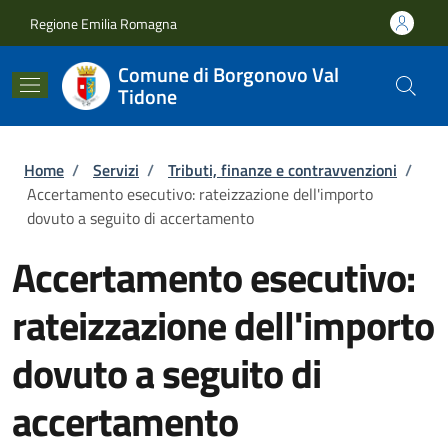
Salta al contenuto principale
Skip to footer content
Regione Emilia Romagna
Comune di Borgonovo Val
Tidone
Briciole di pane
Home
/
Servizi
/
Tributi, finanze e contravvenzioni
/
Accertamento esecutivo: rateizzazione dell'importo
dovuto a seguito di accertamento
Accertamento esecutivo:
rateizzazione dell'importo
dovuto a seguito di
accertamento