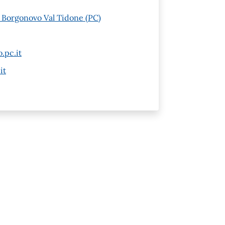
1 Borgonovo Val Tidone (PC)
.pc.it
it