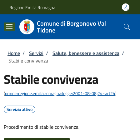
Salta al contenuto principale
Skip to footer content
Regione Emilia Romagna
Comune di Borgonovo Val
Tidone
Briciole di pane
Home
/
Servizi
/
Salute, benessere e assistenza
/
Stabile convivenza
Stabile convivenza
(
urn:nir:regione.emilia.romagna:legge:2001-08-08;24~art24
)
Servizio attivo
Procedimento di stabile convivenza