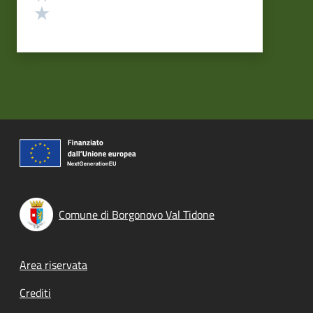
Valuta 1 stelle su 5
Comune di Borgonovo Val Tidone
Footer menu
Area riservata
Crediti