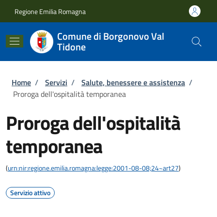
Salta al contenuto principale
Skip to footer content
Regione Emilia Romagna
Comune di Borgonovo Val
Tidone
Briciole di pane
Home
/
Servizi
/
Salute, benessere e assistenza
/
Proroga dell'ospitalità temporanea
Proroga dell'ospitalità
temporanea
(
urn:nir:regione.emilia.romagna:legge:2001-08-08;24~art27
)
Servizio attivo