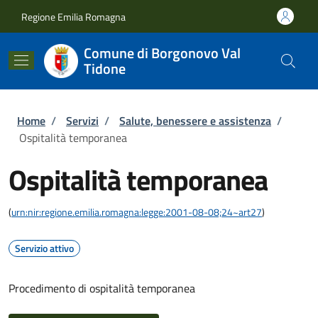
Salta al contenuto principale
Skip to footer content
Regione Emilia Romagna
Comune di Borgonovo Val
Tidone
Briciole di pane
Home
/
Servizi
/
Salute, benessere e assistenza
/
Ospitalità temporanea
Ospitalità temporanea
(
urn:nir:regione.emilia.romagna:legge:2001-08-08;24~art27
)
Servizio attivo
Procedimento di ospitalità temporanea