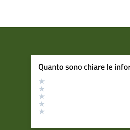
Quanto sono chiare le info
Valutazione
Valuta 5 stelle su 5
Valuta 4 stelle su 5
Valuta 3 stelle su 5
Valuta 2 stelle su 5
Valuta 1 stelle su 5