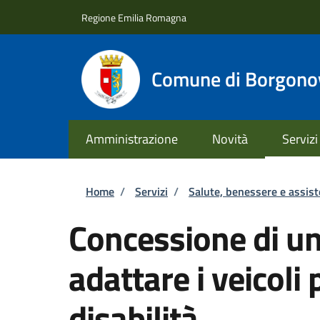
Salta al contenuto principale
Skip to footer content
Regione Emilia Romagna
Comune di Borgonov
Amministrazione
Novità
Servizi
Briciole di pane
Home
/
Servizi
/
Salute, benessere e assis
Concessione di un
adattare i veicoli
disabilità