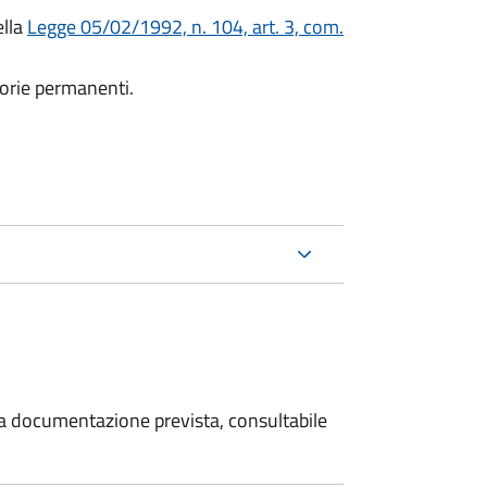
ella
Legge 05/02/1992, n. 104, art. 3, com.
otorie permanenti.
 la documentazione prevista, consultabile