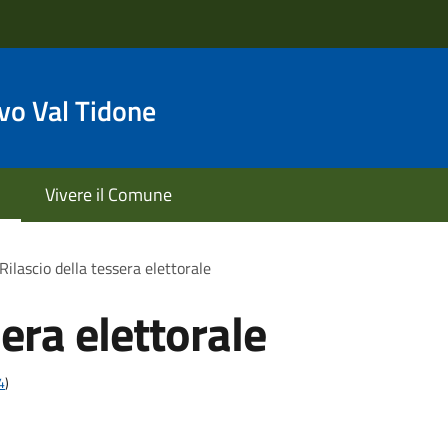
o Val Tidone
Vivere il Comune
Rilascio della tessera elettorale
sera elettorale
4
)