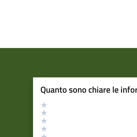
Quanto sono chiare le info
Valutazione
Valuta 5 stelle su 5
Valuta 4 stelle su 5
Valuta 3 stelle su 5
Valuta 2 stelle su 5
Valuta 1 stelle su 5