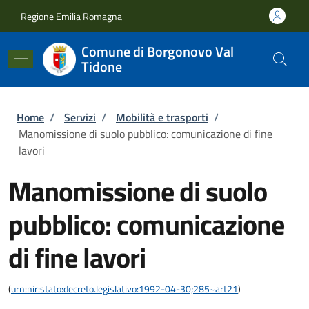
Salta al contenuto principale
Skip to footer content
Regione Emilia Romagna
Comune di Borgonovo Val
Tidone
Briciole di pane
Home
/
Servizi
/
Mobilità e trasporti
/
Manomissione di suolo pubblico: comunicazione di fine
lavori
Manomissione di suolo
pubblico: comunicazione
di fine lavori
(
urn:nir:stato:decreto.legislativo:1992-04-30;285~art21
)