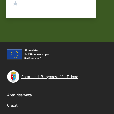
Valuta 1 stelle su 5
Comune di Borgonovo Val Tidone
Footer menu
Area riservata
Crediti