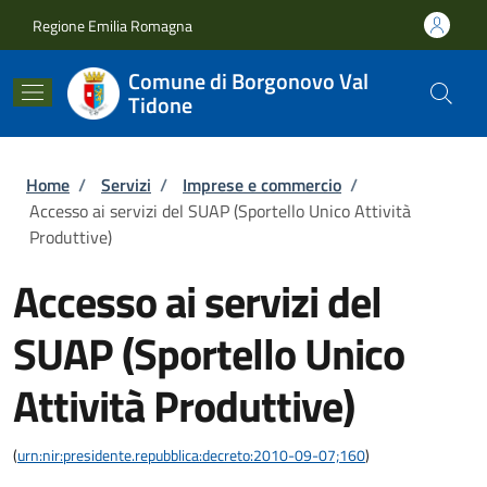
Salta al contenuto principale
Skip to footer content
Regione Emilia Romagna
Comune di Borgonovo Val
Tidone
Briciole di pane
Home
/
Servizi
/
Imprese e commercio
/
Accesso ai servizi del SUAP (Sportello Unico Attività
Produttive)
Accesso ai servizi del
SUAP (Sportello Unico
Attività Produttive)
(
urn:nir:presidente.repubblica:decreto:2010-09-07;160
)