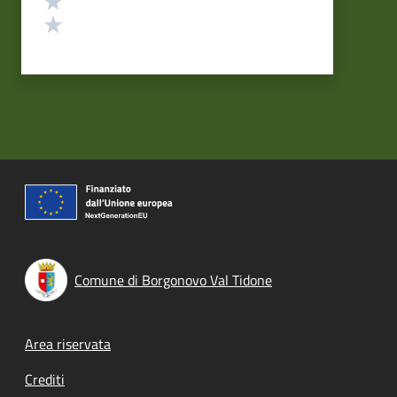
Valuta 1 stelle su 5
Comune di Borgonovo Val Tidone
Footer menu
Area riservata
Crediti