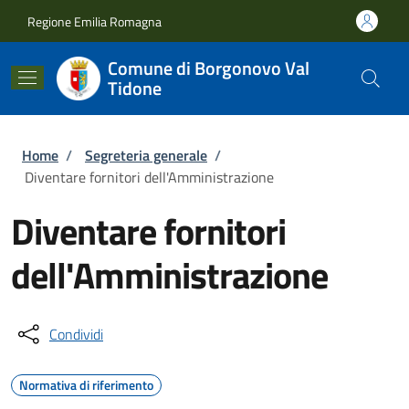
Salta al contenuto principale
Skip to footer content
Regione Emilia Romagna
Comune di Borgonovo Val
Tidone
Briciole di pane
Home
/
Segreteria generale
/
Diventare fornitori dell'Amministrazione
Diventare fornitori
dell'Amministrazione
Condividi
Normativa di riferimento