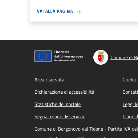
VAI ALLA PAGINA
Comune di Bo
Footer menu
Area riservata
Crediti
Dichiarazione di accessibilità
Contatt
Statistiche del portale
Leggi l
Segnalazione disservizio
Piano d
Comune di Borgonovo Val Tidone - Partita IVA d